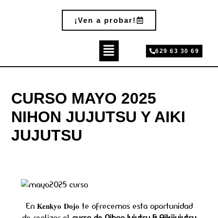
Ir
al
¡Ven a probar!
contenido
Main
Menu
629 63 30 69
CURSO MAYO 2025
NIHON JUJUTSU Y AIKI
JUJUTSU
En 𝐊𝐞𝐧𝐤𝐲𝐨 𝐃𝐨𝐣𝐨 te ofrecemos esta oportunidad
de realizar el
curso de Nihon Jujutsu & Aikijujutsu