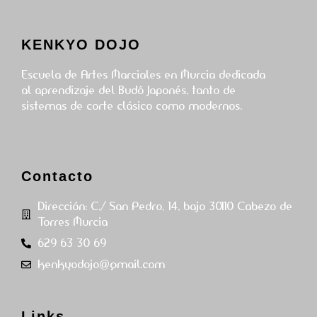
KENKYO DOJO
Escuela de Artes Marciales en Murcia dedicada
al aprendizaje del Budô Japonés, tanto de
sistemas de corte clásico como modernos.
Contacto
Dirección: C./ San Pedro, 14, bajo 30110 Cabezo de
Torres Murcia
629 63 30 69
kenkyodojo@gmail.com
Links