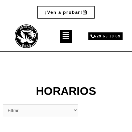
Ir
al
¡Ven a probar!
contenido
Main
Menu
629 63 30 69
HORARIOS